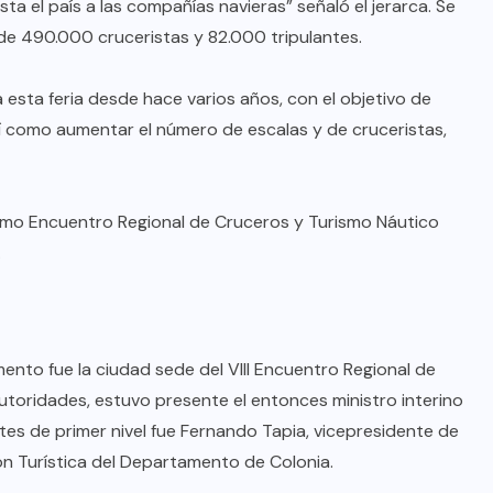
oficial de “Mono no Aware”, una
ta el país a las compañías navieras” señaló el jerarca. Se
de 490.000 cruceristas y 82.000 tripulantes.
de las obras más emblemáticas de
su nuevo álbum “Nova”.
a esta feria desde hace varios años, con el objetivo de
JULIO 30, 2026
sí como aumentar el número de escalas y de cruceristas,
ximo Encuentro Regional de Cruceros y Turismo Náutico
.
mento fue la ciudad sede del VIII Encuentro Regional de
autoridades, estuvo presente el entonces ministro interino
tes de primer nivel fue Fernando Tapia, vicepresidente de
n Turística del Departamento de Colonia.