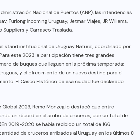
a Administración Nacional de Puertos (ANP), las intendencias
 Furlong Incoming Uruguay, Jetmar Viajes, JR Williams,
p Suppliers y Carrasco Traslada.
el stand institucional de Uruguay Natural, coordinado por
Para este 2023 la participación tiene tres grandes
número de buques que lleguen en la próxima temporada;
uguay, y el ofrecimiento de un nuevo destino para el
amento. El Casco Histórico de esa ciudad fue declarado
BRAZIL
COLABORADORES
ise Global 2023, Remo Monzeglio destacó que entre
INTERNACIONAL
NOTICIAS
ndo un récord en el arribo de cruceros, con un total de
El mandolinista brasileño Hamilton
(En 2019-2020 se había recibido un total de 166
de Holanda presenta el video
cantidad de cruceros arribados al Uruguay en los últimos 8