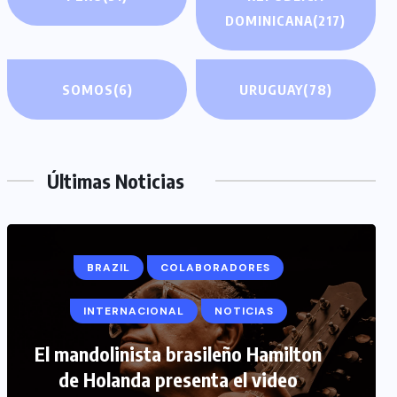
DOMINICANA
(217)
SOMOS
(6)
URUGUAY
(78)
Últimas Noticias
COLABORADORES
INTERNACIONAL
NOTICIAS
PERIODISMO TURISTICO