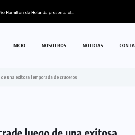
eño Hamilton de Holanda presenta el...
INICIO
NOSOTROS
NOTICIAS
CONTA
 de una exitosa temporada de cruceros
rade luego de una exitosa