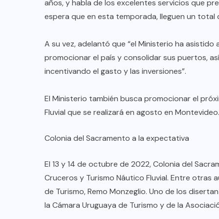
TULUM EN BANCARROTA
años, y habla de los excelentes servicios que pres
espera que en esta temporada, lleguen un total 
TURÍSTICA POR ABUSOS Y FALTA
DE PLANEACIÓN
A su vez, adelantó que “el Ministerio ha asistido 
JUNIO 24, 2026
promocionar el país y consolidar sus puertos, a
incentivando el gasto y las inversiones”.
El Ministerio también busca promocionar el pró
Fluvial que se realizará en agosto en Montevideo
Colonia del Sacramento a la expectativa
El 13 y 14 de octubre de 2022, Colonia del Sacra
Cruceros y Turismo Náutico Fluvial. Entre otras 
de Turismo, Remo Monzeglio. Uno de los disertan
la Cámara Uruguaya de Turismo y de la Asociació