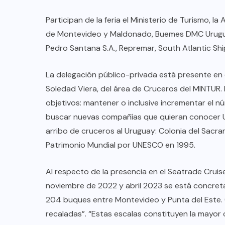
Participan de la feria el Ministerio de Turismo, l
de Montevideo y Maldonado, Buemes DMC Uruguay,
Pedro Santana S.A., Repremar, South Atlantic Shi
La delegación público-privada está presente en 
Soledad Viera, del área de Cruceros del MINTUR. 
objetivos: mantener o inclusive incrementar el 
buscar nuevas compañías que quieran conocer Ur
arribo de cruceros al Uruguay: Colonia del Sacr
Patrimonio Mundial por UNESCO en 1995.
COLABORADORES
MÉXICO
Al respecto de la presencia en el Seatrade Cru
noviembre de 2022 y abril 2023 se está concreta
NOTICIAS
204 buques entre Montevideo y Punta del Este. 
EL FIN DEL MILAGRO BOHEMIO:
recaladas”. “Estas escalas constituyen la mayor 