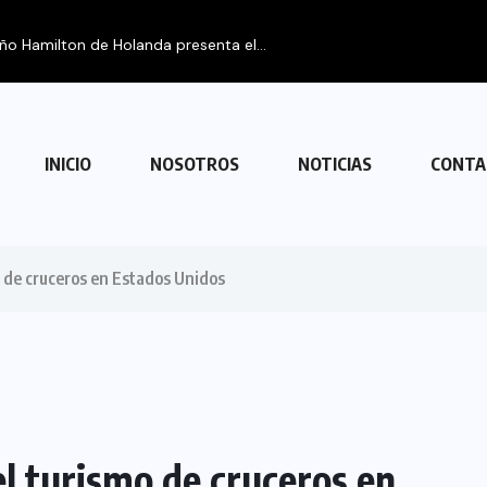
eño Hamilton de Holanda presenta el...
INICIO
NOSOTROS
NOTICIAS
CONTA
o de cruceros en Estados Unidos
el turismo de cruceros en