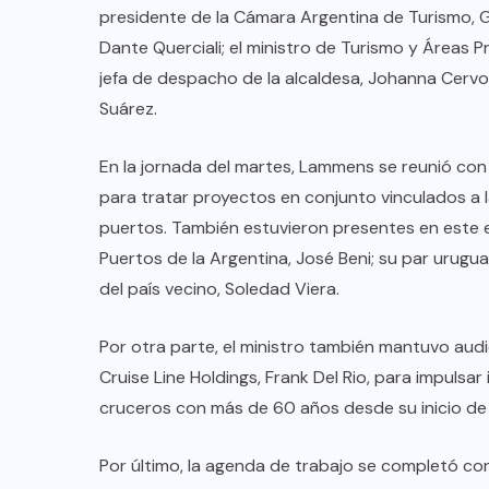
presidente de la Cámara Argentina de Turismo, G
Dante Querciali; el ministro de Turismo y Áreas P
jefa de despacho de la alcaldesa, Johanna Cervo
Suárez.
En la jornada del martes, Lammens se reunió con
para tratar proyectos en conjunto vinculados a l
puertos. También estuvieron presentes en este e
Puertos de la Argentina, José Beni; su par urugu
del país vecino, Soledad Viera.
Por otra parte, el ministro también mantuvo aud
COLABORADORES
MÉXICO
Cruise Line Holdings, Frank Del Rio, para impulsar
cruceros con más de 60 años desde su inicio de
NOTICIAS
EL FIN DEL MILAGRO BOHEMIO:
Por último, la agenda de trabajo se completó co