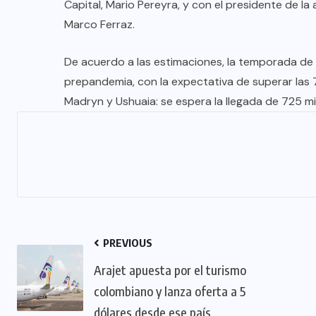
TULUM EN BANCARROTA
Capital, Mario Pereyra, y con el presidente de l
Marco Ferraz.
TURÍSTICA POR ABUSOS Y FALTA
DE PLANEACIÓN
De acuerdo a las estimaciones, la temporada de 
JUNIO 24, 2026
prepandemia, con la expectativa de superar las 
Madryn y Ushuaia: se espera la llegada de 725 mil 
PREVIOUS
Arajet apuesta por el turismo
colombiano y lanza oferta a 5
dólares desde ese país