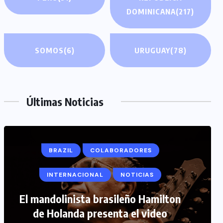
DOMINICANA
(217)
SOMOS
(6)
URUGUAY
(78)
Últimas Noticias
BRAZIL
COLABORADORES
INTERNACIONAL
NOTICIAS
COLABORADORES
INTERNACIONAL
El mandolinista brasileño Hamilton
de Holanda presenta el video
NOTICIAS
PERIODISMO TURISTICO