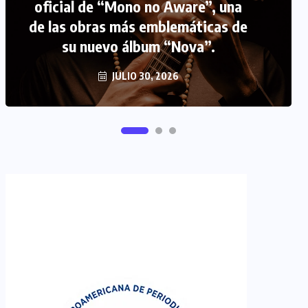
oficial de “Mono no Aware”, una
de las obras más emblemáticas de
FIPETUR se solidariza con
su nuevo álbum “Nova”.
Venezuela
JUNIO 29, 2026
JULIO 30, 2026