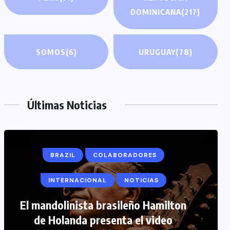
DOMINICANA
(217)
SOMOS
(6)
URUGUAY
(78)
Últimas Noticias
BRAZIL
COLABORADORES
INTERNACIONAL
NOTICIAS
COLABORADORES
INTERNACIONAL
El mandolinista brasileño Hamilton
de Holanda presenta el video
NOTICIAS
PERIODISMO TURISTICO