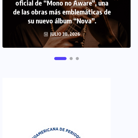
oficial de “Mono no Aware”, una
de las obras más emblemáticas de
FIPETUR se solidariza con
su nuevo álbum “Nova”.
Venezuela
JUNIO 29, 2026
JULIO 30, 2026