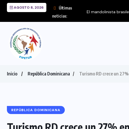
AGOSTO 8, 2026
Últimas
El mandolinista brasil
noticias:
Inicio
República Dominicana
Turismo RD crece un 27% e
REPÚBLICA DOMINICANA
Turismo RD crece un 27% en 