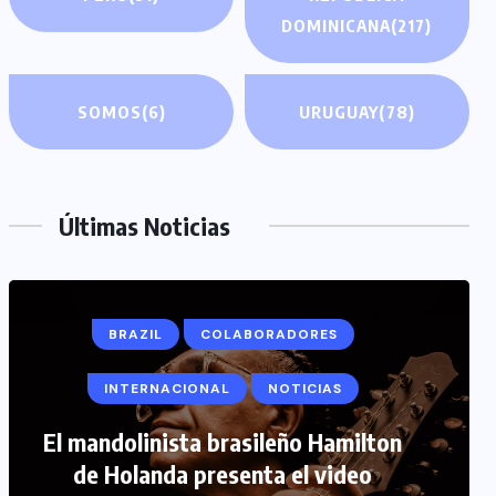
DOMINICANA
(217)
SOMOS
(6)
URUGUAY
(78)
Últimas Noticias
COLABORADORES
INTERNACIONAL
NOTICIAS
PERIODISMO TURISTICO