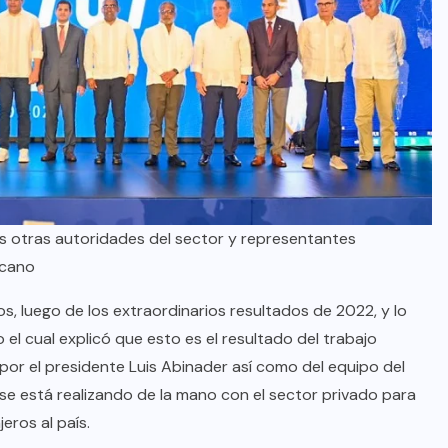
oficial de “Mono no Aware”, una
de las obras más emblemáticas de
su nuevo álbum “Nova”.
JULIO 30, 2026
as otras autoridades del sector y representantes
icano
, luego de los extraordinarios resultados de 2022, y lo
el cual explicó que esto es el resultado del trabajo
or el presidente Luis Abinader así como del equipo del
e se está realizando de la mano con el sector privado para
eros al país.