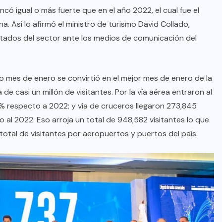
ncó igual o más fuerte que en el año 2022, el cual fue el
a. Así lo afirmó el ministro de turismo David Collado,
ltados del sector ante los medios de comunicación del
o mes de enero se convirtió en el mejor mes de enero de la
de casi un millón de visitantes. Por la vía aérea entraron al
% respecto a 2022; y vía de cruceros llegaron 273,845
 al 2022. Eso arroja un total de 948,582 visitantes lo que
otal de visitantes por aeropuertos y puertos del país.
BRAZIL
COLABORADORES
INTERNACIONAL
NOTICIAS
El mandolinista brasileño Hamilton
de Holanda presenta el video