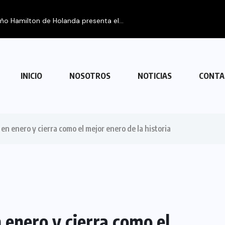
eño Hamilton de Holanda presenta el...
INICIO
NOSOTROS
NOTICIAS
CONTA
n enero y cierra como el mejor enero de la historia
enero y cierra como el