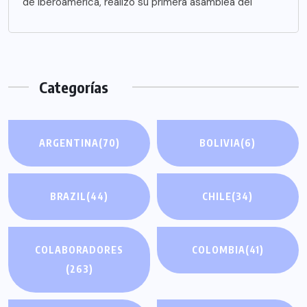
de Iberoamérica, realizó su primera asamblea del
Categorías
ARGENTINA
(70)
BOLIVIA
(6)
BRAZIL
(44)
CHILE
(34)
COLABORADORES
COLOMBIA
(41)
(263)