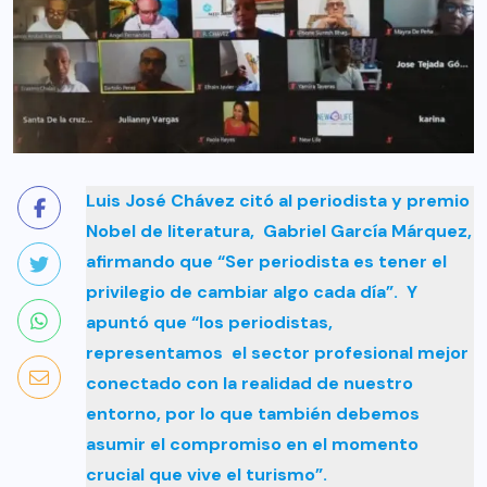
Luis José Chávez citó al periodista y premio
Nobel de literatura, Gabriel García Márquez,
afirmando que “Ser periodista es tener el
privilegio de cambiar algo cada día”. Y
apuntó que “los periodistas,
representamos el sector profesional mejor
conectado con la realidad de nuestro
entorno, por lo que también debemos
asumir el compromiso en el momento
crucial que vive el turismo”.