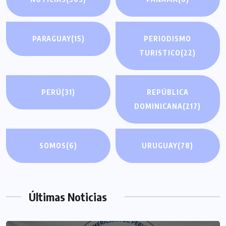
PARAGUAY
(15)
PERIODISMO
TURISTICO
(22)
PERÚ
(31)
REPÚBLICA
DOMINICANA
(217)
SOMOS
(6)
URUGUAY
(78)
Últimas Noticias