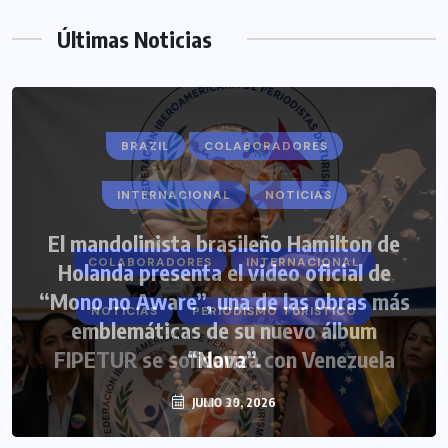
Últimas Noticias
BRAZIL
COLABORADORES
INTERNACIONAL
NOTICIAS
El mandolinista brasileño Hamilton de
COLABORADORES
INTERNACIONAL
Holanda presenta el video oficial de
“Mono no Aware”, una de las obras más
NOTICIAS
PERIODISMO TURISTICO
emblemáticas de su nuevo álbum
FIPETUR se solidariza con Venezuela
“Nova”.
JULIO 30, 2026
JUNIO 29, 2026