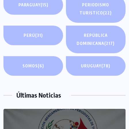
PARAGUAY
(15)
PERIODISMO
TURISTICO
(22)
PERÚ
(31)
REPÚBLICA
DOMINICANA
(217)
SOMOS
(6)
URUGUAY
(78)
Últimas Noticias