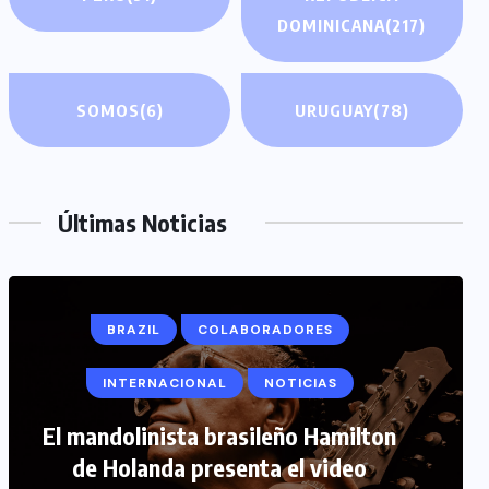
DOMINICANA
(217)
SOMOS
(6)
URUGUAY
(78)
Últimas Noticias
BRAZIL
COLABORADORES
INTERNACIONAL
NOTICIAS
COLABORADORES
INTERNACIONAL
El mandolinista brasileño Hamilton
de Holanda presenta el video
NOTICIAS
PERIODISMO TURISTICO