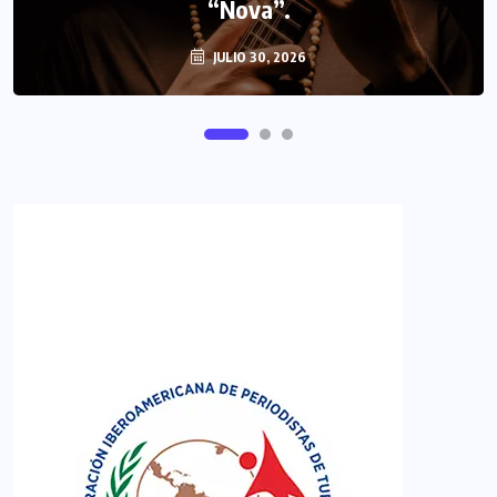
FIPETUR se solidariza con Venezuela
“Nova”.
JULIO 30, 2026
JUNIO 29, 2026