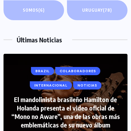
SOMOS
(6)
URUGUAY
(78)
Últimas Noticias
BRAZIL
COLABORADORES
INTERNACIONAL
NOTICIAS
El mandolinista brasileño Hamilton de
COLABORADORES
INTERNACIONAL
Holanda presenta el video oficial de
“Mono no Aware”, una de las obras más
NOTICIAS
PERIODISMO TURISTICO
emblemáticas de su nuevo álbum