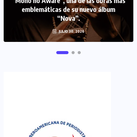
“Mono no Aware”, una de las obras más
NOTICIAS
PERIODISMO TURISTICO
emblemáticas de su nuevo álbum
FIPETUR se solidariza con Venezuela
“Nova”.
JULIO 30, 2026
JUNIO 29, 2026