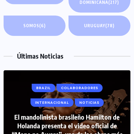
DOMINICANA
(217)
SOMOS
(6)
URUGUAY
(78)
Últimas Noticias
BRAZIL
COLABORADORES
INTERNACIONAL
NOTICIAS
El mandolinista brasileño Hamilton de
COLABORADORES
INTERNACIONAL
Holanda presenta el video oficial de