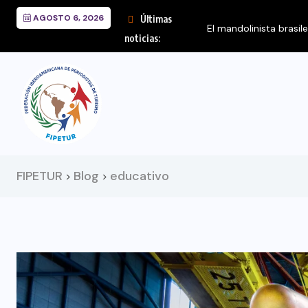
AGOSTO 6, 2026
Últimas
El mandolinista brasil
noticias:
FIPETUR
Blog
educativo
>
>