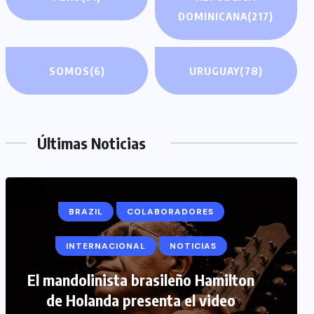
DOMINICANA
(217)
SOMOS
(6)
URUGUAY
(78)
Últimas Noticias
BRAZIL
COLABORADORES
INTERNACIONAL
NOTICIAS
COLABORADORES
INTERNACIONAL
El mandolinista brasileño Hamilton
de Holanda presenta el video
NOTICIAS
PERIODISMO TURISTICO