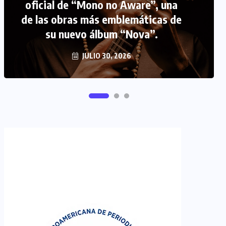
oficial de “Mono no Aware”, una
de las obras más emblemáticas de
FIPETUR se solidariza con
su nuevo álbum “Nova”.
Venezuela
JUNIO 29, 2026
JULIO 30, 2026