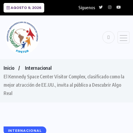
Síguenos
AGOSTO 9, 2026
Inicio
Internacional
El Kennedy Space Center Visitor Complex, clasificado como la
mejor atracción de EE.UU., invita al público a Descubrir Algo
Real
INTERNACIONAL