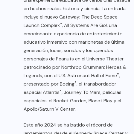
una experiencia educativa de varios días basada
en hechos reales, historia y ciencia. La entrada
incluye el nuevo Gateway: The Deep Space
®
Launch Complex
, All Systems Are Go!, una
emocionante experiencia de entretenimiento
educativo inmersivo con marionetas de última
generación, luces, sonidos y los queridos
personajes de Peanuts en el Universe Theater
patrocinado por Northrop Grumman; Heroes &
®
Legends, con el U.S. Astronaut Hall of Fame
,
®
presentado por Boeing
, el transbordador
®
espacial Atlantis
, Journey To Mars, películas
espaciales, el Rocket Garden, Planet Play y el
Apollo/Saturn V Center.
Este año 2024 se ha batido el récord de
lanzamientos desde el Kennedy Space Center y