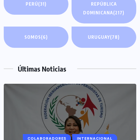
PERÚ
(31)
REPÚBLICA
DOMINICANA
(217)
SOMOS
(6)
URUGUAY
(78)
Últimas Noticias
COLABORADORES
INTERNACIONAL