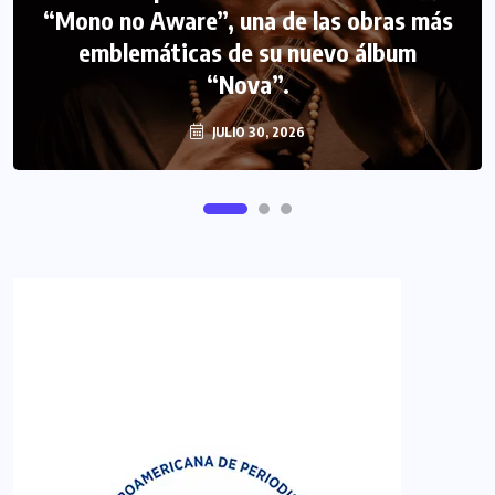
“Mono no Aware”, una de las obras más
NOTICIAS
PERIODISMO TURISTICO
emblemáticas de su nuevo álbum
FIPETUR se solidariza con Venezuela
“Nova”.
JULIO 30, 2026
JUNIO 29, 2026