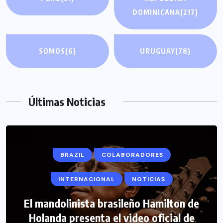
DOMINICANA
(217)
SOMOS
(6)
URUGUAY
(78)
Últimas Noticias
BRAZIL
COLABORADORES
INTERNACIONAL
NOTICIAS
El mandolinista brasileño Hamilton de
COLABORADORES
INTERNACIONAL
Holanda presenta el video oficial de