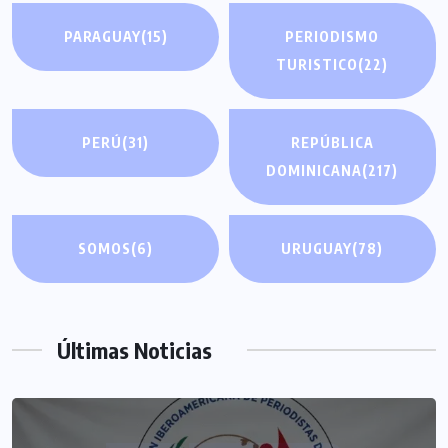
PARAGUAY
(15)
PERIODISMO
TURISTICO
(22)
PERÚ
(31)
REPÚBLICA
DOMINICANA
(217)
SOMOS
(6)
URUGUAY
(78)
Últimas Noticias