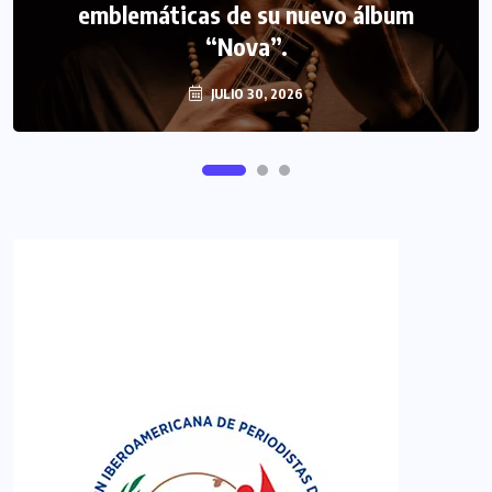
emblemáticas de su nuevo álbum
FIPETUR se solidariza con Venezuela
“Nova”.
JULIO 30, 2026
JUNIO 29, 2026