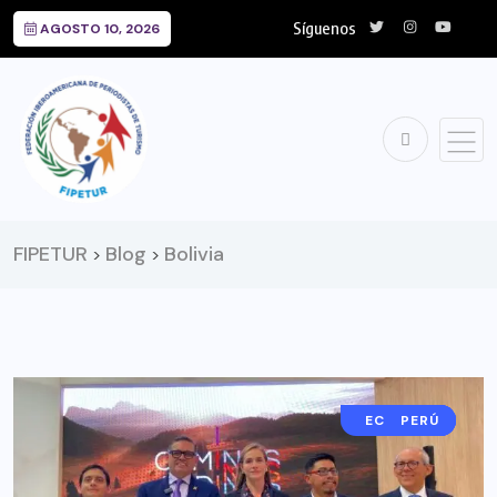
Síguenos
AGOSTO 10, 2026
FIPETUR
Blog
Bolivia
>
>
COLOMBIA
ECUADOR
BOLIVIA
PERÚ