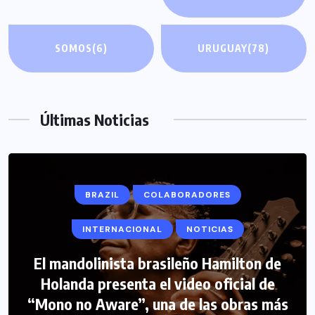
SOMOS
(6)
URUGUAY
(78)
Últimas Noticias
BRAZIL
COLABORADORES
INTERNACIONAL
NOTICIAS
El mandolinista brasileño Hamilton de
COLABORADORES
INTERNACIONAL
Holanda presenta el video oficial de
“Mono no Aware”, una de las obras más
NOTICIAS
PERIODISMO TURISTICO