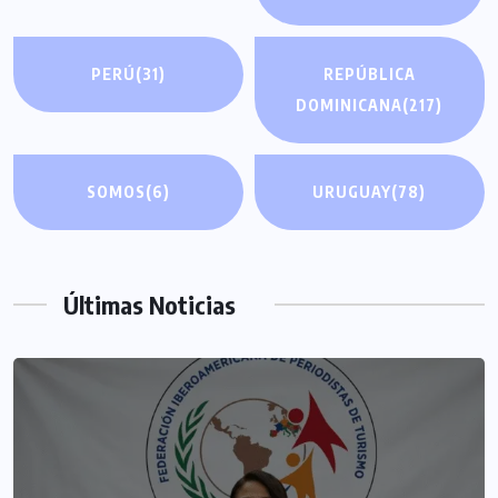
PERÚ
(31)
REPÚBLICA
DOMINICANA
(217)
SOMOS
(6)
URUGUAY
(78)
Últimas Noticias