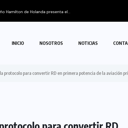
eño Hamilton de Holanda presenta el...
INICIO
NOSOTROS
NOTICIAS
CONTA
a protocolo para convertir RD en primera potencia de la aviación pr
protocolo para convertir RD