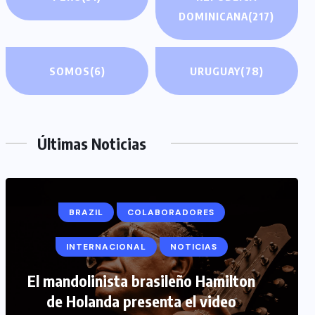
DOMINICANA
(217)
SOMOS
(6)
URUGUAY
(78)
Últimas Noticias
COLABORADORES
INTERNACIONAL
NOTICIAS
PERIODISMO TURISTICO