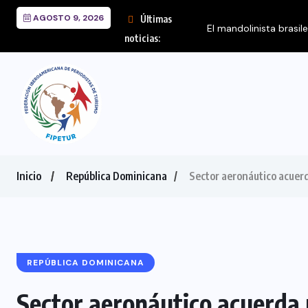
AGOSTO 9, 2026
Últimas
El mandolinista brasil
noticias:
Inicio
República Dominicana
Sector aeronáutico acuerd
REPÚBLICA DOMINICANA
Sector aeronáutico acuerda 