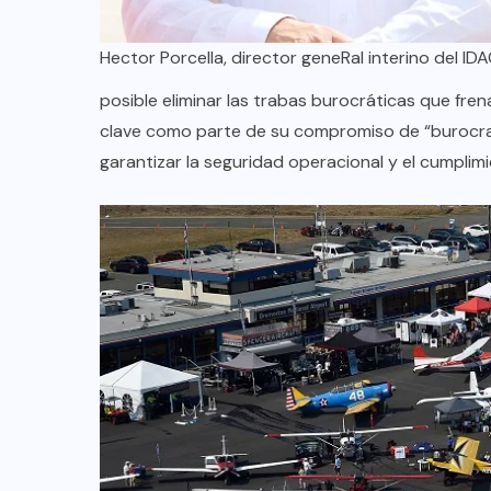
TULUM EN BANCARROTA
TURÍSTICA POR ABUSOS Y FALTA
Hector Porcella, director geneRal interino del ID
DE PLANEACIÓN
posible eliminar las trabas burocráticas que fre
JUNIO 24, 2026
clave como parte de su compromiso de “burocrac
garantizar la seguridad operacional y el cumplimie