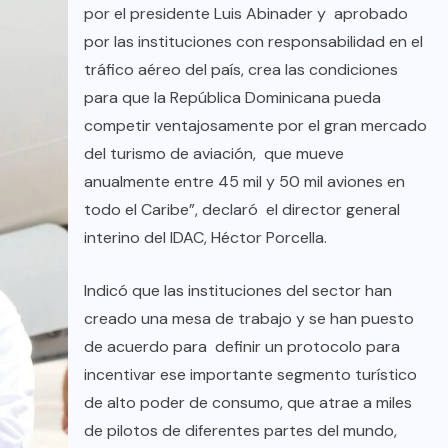
por el presidente Luis Abinader y aprobado
por las instituciones con responsabilidad en el
tráfico aéreo del país, crea las condiciones
para que la República Dominicana pueda
competir ventajosamente por el gran mercado
del turismo de aviación, que mueve
anualmente entre 45 mil y 50 mil aviones en
todo el Caribe”, declaró el director general
interino del IDAC, Héctor Porcella.
Indicó que las instituciones del sector han
BRAZIL
COLABORADORES
creado una mesa de trabajo y se han puesto
de acuerdo para definir un protocolo para
INTERNACIONAL
NOTICIAS
incentivar ese importante segmento turístico
El mandolinista brasileño Hamilton
de alto poder de consumo, que atrae a miles
de Holanda presenta el video
de pilotos de diferentes partes del mundo,