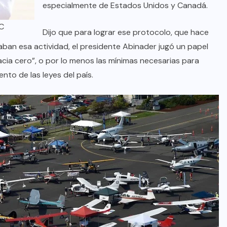
oficial de “Mono no Aware”, una
especialmente de Estados Unidos y Canadá.
de las obras más emblemáticas de
AC
Dijo que para lograr ese protocolo, que hace
su nuevo álbum “Nova”.
naban esa actividad, el presidente Abinader jugó un papel
JULIO 30, 2026
ia cero”, o por lo menos las mínimas necesarias para
nto de las leyes del país.