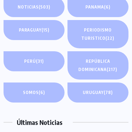
NOTICIAS
(503)
PANAMA
(6)
PARAGUAY
(15)
PERIODISMO
TURISTICO
(22)
PERÚ
(31)
REPÚBLICA
DOMINICANA
(217)
SOMOS
(6)
URUGUAY
(78)
Últimas Noticias