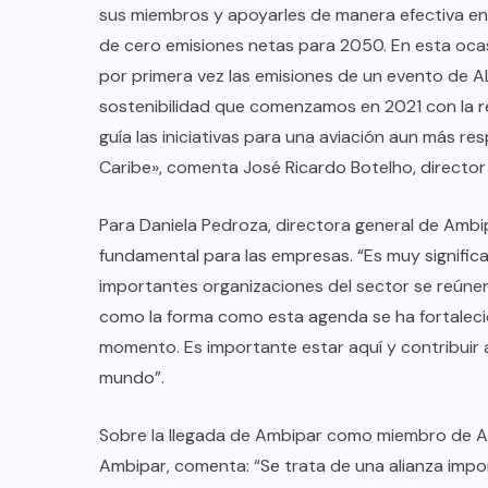
sus miembros y apoyarles de manera efectiva en 
de cero emisiones netas para 2050. En esta oc
por primera vez las emisiones de un evento de AL
sostenibilidad que comenzamos en 2021 con la r
guía las iniciativas para una aviación aun más r
Caribe», comenta José Ricardo Botelho, director
Para Daniela Pedroza, directora general de Ambip
fundamental para las empresas. “Es muy signifi
importantes organizaciones del sector se reúnen 
como la forma como esta agenda se ha fortalec
momento. Es importante estar aquí y contribuir a
COLABORADORES
MÉXICO
mundo”.
NOTICIAS
Sobre la llegada de Ambipar como miembro de ALT
EL FIN DEL MILAGRO BOHEMIO:
Ambipar, comenta: “Se trata de una alianza imp