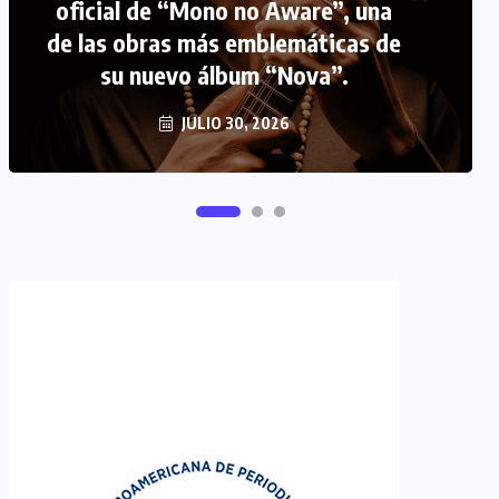
oficial de “Mono no Aware”, una
de las obras más emblemáticas de
FIPETUR se solidariza con
su nuevo álbum “Nova”.
Venezuela
JUNIO 29, 2026
JULIO 30, 2026