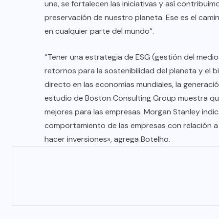
TULUM EN BANCARROTA
une, se fortalecen las iniciativas y así contribui
TURÍSTICA POR ABUSOS Y FALTA
preservación de nuestro planeta. Ese es el cam
en cualquier parte del mundo”.
DE PLANEACIÓN
JUNIO 24, 2026
“Tener una estrategia de ESG (gestión del medi
retornos para la sostenibilidad del planeta y el
directo en las economías mundiales, la generaci
estudio de Boston Consulting Group muestra que
mejores para las empresas. Morgan Stanley indica
comportamiento de las empresas con relación a 
hacer inversiones», agrega Botelho.