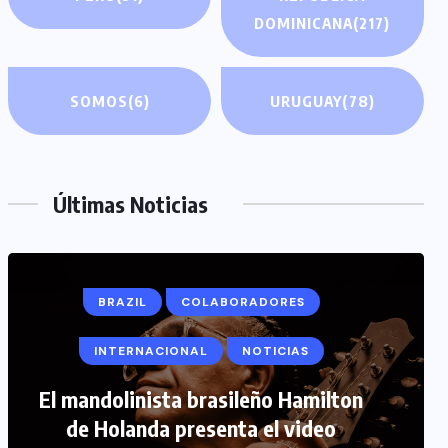
DOMINICANA
(217)
SOMOS
(6)
URUGUAY
(78)
Últimas Noticias
BRAZIL
COLABORADORES
INTERNACIONAL
NOTICIAS
COLABORADORES
INTERNACIONAL
El mandolinista brasileño Hamilton
de Holanda presenta el video
NOTICIAS
PERIODISMO TURISTICO