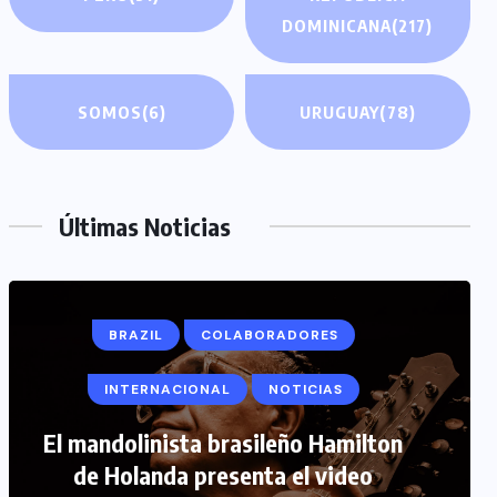
DOMINICANA
(217)
SOMOS
(6)
URUGUAY
(78)
Últimas Noticias
BRAZIL
COLABORADORES
INTERNACIONAL
NOTICIAS
COLABORADORES
INTERNACIONAL
El mandolinista brasileño Hamilton
de Holanda presenta el video
NOTICIAS
PERIODISMO TURISTICO