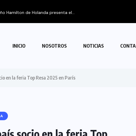
eño Hamilton de Holanda presenta el...
INICIO
NOSOTROS
NOTICIAS
CONTA
io en la feria Top Resa 2025 en París
NA
ís socio en la feria Top