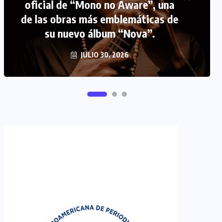
oficial de “Mono no Aware”, una
de las obras más emblemáticas de
FIPETUR se solidariza con
su nuevo álbum “Nova”.
Venezuela
JUNIO 29, 2026
JULIO 30, 2026