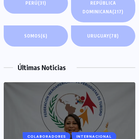
PERÚ
(31)
REPÚBLICA
DOMINICANA
(217)
SOMOS
(6)
URUGUAY
(78)
Últimas Noticias
COLABORADORES
INTERNACIONAL