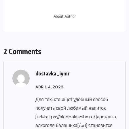
About Author
2 Comments
dostavka_iymr
ABRIL 4, 2022
Для тех, кто ищет удобный способ
получить свой любимый напиток,
[url=https://alcobalashiha.ru/]доставка
алкоголя балашиха[/url] становится