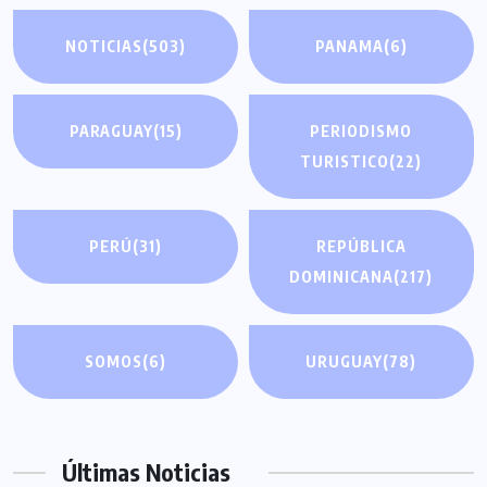
NOTICIAS
(503)
PANAMA
(6)
PARAGUAY
(15)
PERIODISMO
TURISTICO
(22)
PERÚ
(31)
REPÚBLICA
DOMINICANA
(217)
SOMOS
(6)
URUGUAY
(78)
Últimas Noticias