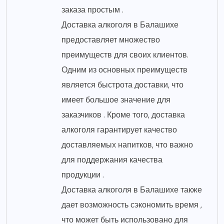
заказа простым .
Доставка алкоголя в Балашихе
предоставляет множество
преимуществ для своих клиентов.
Одним из основных преимуществ
является быстрота доставки, что
имеет большое значение для
заказчиков . Кроме того, доставка
алкоголя гарантирует качество
доставляемых напитков, что важно
для поддержания качества
продукции .
Доставка алкоголя в Балашихе также
дает возможность сэкономить время ,
что может быть использовано для