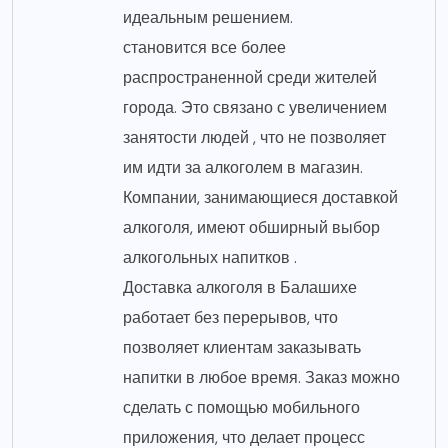
идеальным решением.
становится все более
распространенной среди жителей
города. Это связано с увеличением
занятости людей , что не позволяет
им идти за алкоголем в магазин.
Компании, занимающиеся доставкой
алкоголя, имеют обширный выбор
алкогольных напитков .
Доставка алкоголя в Балашихе
работает без перерывов, что
позволяет клиентам заказывать
напитки в любое время. Заказ можно
сделать с помощью мобильного
приложения, что делает процесс