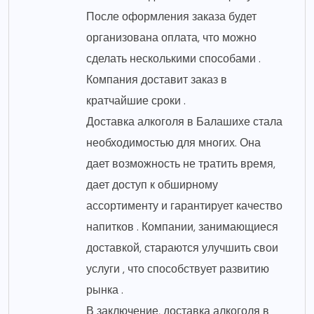
После оформления заказа будет
организована оплата, что можно
сделать несколькими способами .
Компания доставит заказ в
кратчайшие сроки .
Доставка алкоголя в Балашихе стала
необходимостью для многих. Она
дает возможность не тратить время,
дает доступ к обширному
ассортименту и гарантирует качество
напитков . Компании, занимающиеся
доставкой, стараются улучшить свои
услуги , что способствует развитию
рынка .
В заключение, доставка алкоголя в