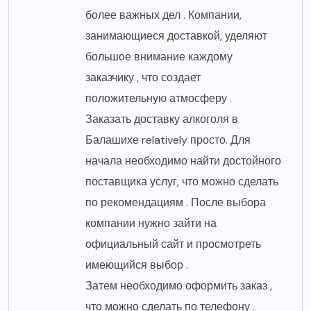
более важных дел . Компании,
занимающиеся доставкой, уделяют
большое внимание каждому
заказчику , что создает
положительную атмосферу .
Заказать доставку алкоголя в
Балашихе relatively просто. Для
начала необходимо найти достойного
поставщика услуг, что можно сделать
по рекомендациям . После выбора
компании нужно зайти на
официальный сайт и просмотреть
имеющийся выбор .
Затем необходимо оформить заказ ,
что можно сделать по телефону .