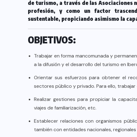
TULUM EN BANCARROTA
de turismo, a través de las Asociaciones n
profesión, y como un factor trascende
TURÍSTICA POR ABUSOS Y FALTA
sustentable, propiciando asimismo la capa
DE PLANEACIÓN
JUNIO 24, 2026
OBJETIVOS:
Trabajar en forma mancomunada y permanente, 
a la difusión y el desarrollo del turismo en Ibe
Orientar sus esfuerzos para obtener el rec
sectores público y privado. Para ello, trabaja
Realizar gestiones para propiciar la capacit
viajes de familiarización, etc.
Establecer relaciones con organismos públi
también con entidades nacionales, regionales 