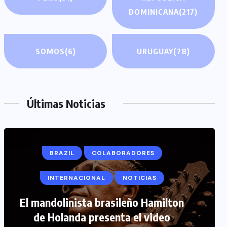
DOMINICANA
(217)
SOMOS
(6)
URUGUAY
(78)
Últimas Noticias
BRAZIL
COLABORADORES
INTERNACIONAL
NOTICIAS
COLABORADORES
INTERNACIONAL
El mandolinista brasileño Hamilton
de Holanda presenta el video
NOTICIAS
PERIODISMO TURISTICO