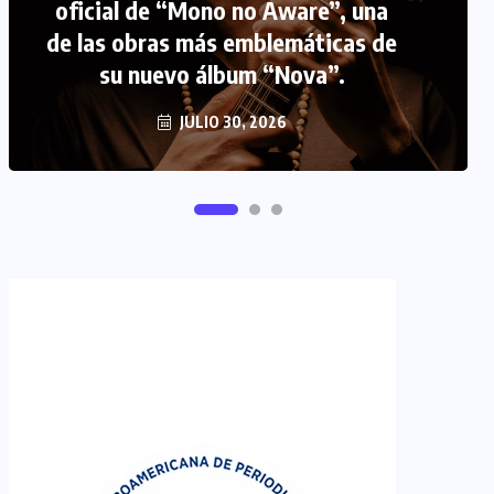
oficial de “Mono no Aware”, una
de las obras más emblemáticas de
FIPETUR se solidariza con
su nuevo álbum “Nova”.
Venezuela
JUNIO 29, 2026
JULIO 30, 2026