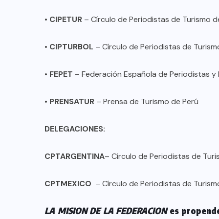
•
CIPETUR
– Círculo de Periodistas de Turismo 
•
CIPTURBOL
– Círculo de Periodistas de Turismo
•
FEPET
– Federación Española de Periodistas y 
•
PRENSATUR
– Prensa de Turismo de Perú
DELEGACIONES:
CPTARGENTINA
– Circulo de Periodistas de Tur
COLABORADORES
MÉXICO
CPTMEXICO
– Círculo de Periodistas de Turism
NOTICIAS
EL FIN DEL MILAGRO BOHEMIO:
LA MISION DE LA FEDERACION
es propende