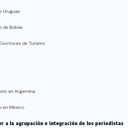
de Uruguay
 de Bolivia
Escritores de Turismo
ismo en Argentina
o en México.
r a la agrupación e integración de los periodistas