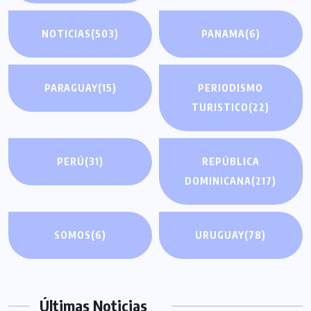
NOTICIAS
(503)
PANAMA
(6)
PARAGUAY
(15)
PERIODISMO
TURISTICO
(22)
PERÚ
(31)
REPÚBLICA
DOMINICANA
(217)
SOMOS
(6)
URUGUAY
(78)
Últimas Noticias