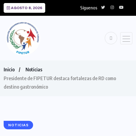
Síguenos
AGOSTO 8, 2026
Inicio
Noticias
Presidente de FIPETUR destaca fortalezas de RD como
destino gastronómico
NOTICIAS