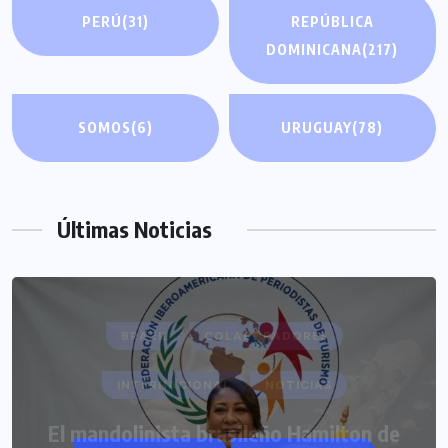
PERÚ
(31)
REPÚBLICA
DOMINICANA
(217)
SOMOS
(6)
URUGUAY
(78)
Últimas Noticias