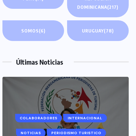
DOMINICANA
(217)
SOMOS
(6)
URUGUAY
(78)
Últimas Noticias
COLABORADORES
INTERNACIONAL
NOTICIAS
PERIODISMO TURISTICO