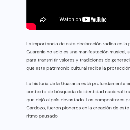
TULUM EN BANCARROTA
TURÍSTICA POR ABUSOS Y FALTA
DE PLANEACIÓN
JUNIO 24, 2026
La importancia de esta declaración radica en la
Guarania no solo es una manifestación musical, 
para transmitir valores y tradiciones de genera
que este patrimonio cultural reciba la protecció
La historia de la Guarania está profundamente en
contexto de búsqueda de identidad nacional tras 
que dejó al país devastado. Los compositores p
Cardozo, fueron pioneros en la creación de este 
ritmo pausado.