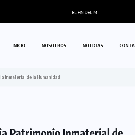
BOHEMIO: TULUM EN BANCARROTA...
INICIO
NOSOTROS
NOTICIAS
CONTA
io Inmaterial de la Humanidad
ia Patrimonio Inmaterial de