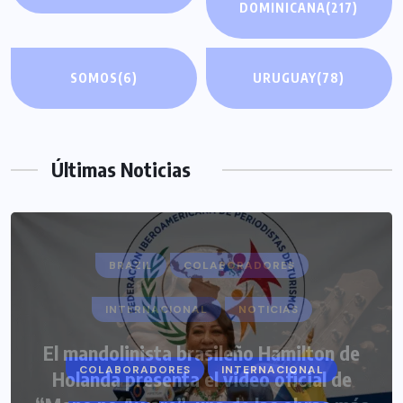
DOMINICANA
(217)
SOMOS
(6)
URUGUAY
(78)
Últimas Noticias
COLABORADORES
INTERNACIONAL