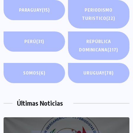
PARAGUAY
(15)
PERIODISMO
TURISTICO
(22)
PERÚ
(31)
REPÚBLICA
DOMINICANA
(217)
SOMOS
(6)
URUGUAY
(78)
Últimas Noticias