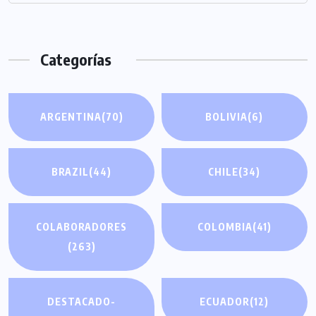
Categorías
ARGENTINA
(70)
BOLIVIA
(6)
BRAZIL
(44)
CHILE
(34)
COLABORADORES
COLOMBIA
(41)
(263)
DESTACADO-
ECUADOR
(12)