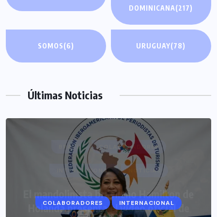
DOMINICANA
(217)
SOMOS
(6)
URUGUAY
(78)
Últimas Noticias
COLABORADORES
INTERNACIONAL