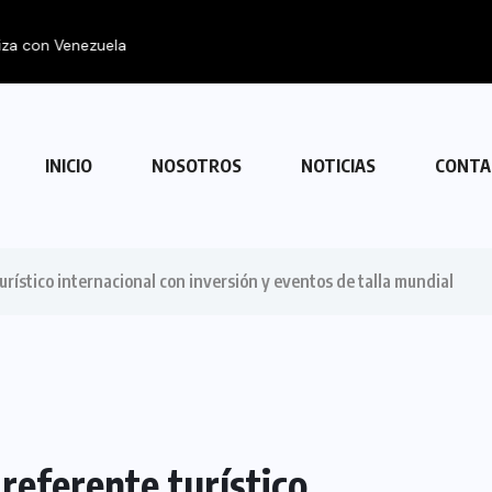
 con Venezuela
INICIO
NOSOTROS
NOTICIAS
CONTA
rístico internacional con inversión y eventos de talla mundial
referente turístico