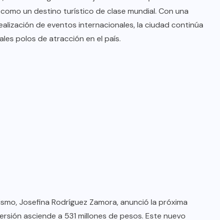
oficial de “Mono no Aware”, una
como un destino turístico de clase mundial. Con una
de las obras más emblemáticas de
ealización de eventos internacionales, la ciudad continúa
su nuevo álbum “Nova”.
les polos de atracción en el país.
JULIO 30, 2026
Turismo, Josefina Rodríguez Zamora, anunció la próxima
ersión asciende a 531 millones de pesos. Este nuevo