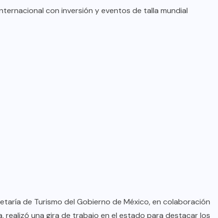
nternacional con inversión y eventos de talla mundial
BRAZIL
COLABORADORES
INTERNACIONAL
NOTICIAS
El mandolinista brasileño Hamilton
etaría de Turismo del Gobierno de México, en colaboración
de Holanda presenta el video
 realizó una gira de trabajo en el estado para destacar los