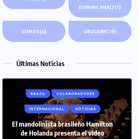
DOMINICANA
(217)
SOMOS
(6)
URUGUAY
(78)
Últimas Noticias
COLABORADORES
INTERNACIONAL
NOTICIAS
PERIODISMO TURISTICO