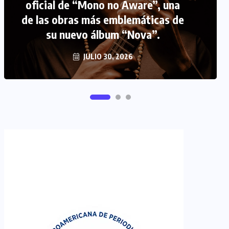
oficial de “Mono no Aware”, una
de las obras más emblemáticas de
FIPETUR se solidariza con
su nuevo álbum “Nova”.
Venezuela
JUNIO 29, 2026
JULIO 30, 2026