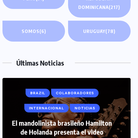
DOMINICANA
(217)
SOMOS
(6)
URUGUAY
(78)
Últimas Noticias
BRAZIL
COLABORADORES
INTERNACIONAL
NOTICIAS
COLABORADORES
INTERNACIONAL
El mandolinista brasileño Hamilton
de Holanda presenta el video
NOTICIAS
PERIODISMO TURISTICO