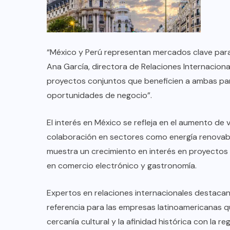
TULUM EN BANCARROTA
TURÍSTICA POR ABUSOS Y FALTA
DE PLANEACIÓN
“México y Perú representan mercados clave para 
JUNIO 24, 2026
Ana García, directora de Relaciones Internacio
proyectos conjuntos que beneficien a ambas pa
oportunidades de negocio”.
El interés en México se refleja en el aumento de 
colaboración en sectores como energía renovable, 
muestra un crecimiento en interés en proyectos 
en comercio electrónico y gastronomía.
Expertos en relaciones internacionales destaca
referencia para las empresas latinoamericanas 
cercanía cultural y la afinidad histórica con la reg