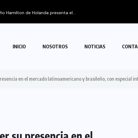
eño Hamilton de Holanda presenta el...
INICIO
NOSOTROS
NOTICIAS
CONTA
resencia en el mercado latinoamericano y brasileño, con especial in
r su presencia en el