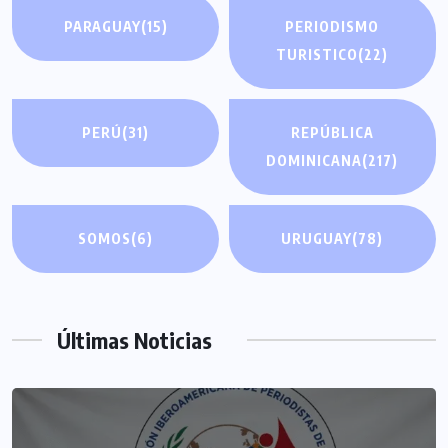
PARAGUAY
(15)
PERIODISMO
TURISTICO
(22)
PERÚ
(31)
REPÚBLICA
DOMINICANA
(217)
SOMOS
(6)
URUGUAY
(78)
Últimas Noticias