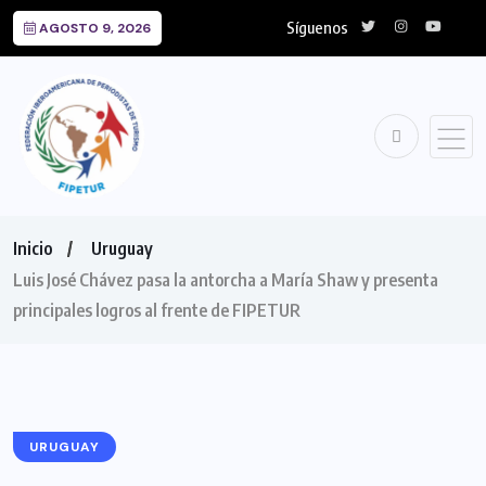
Síguenos
AGOSTO 9, 2026
Inicio
Uruguay
Luis José Chávez pasa la antorcha a María Shaw y presenta
principales logros al frente de FIPETUR
URUGUAY