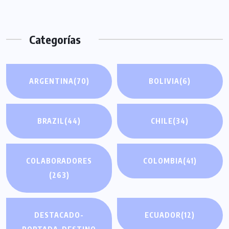
Categorías
ARGENTINA
(70)
BOLIVIA
(6)
BRAZIL
(44)
CHILE
(34)
COLABORADORES
COLOMBIA
(41)
(263)
DESTACADO-
ECUADOR
(12)