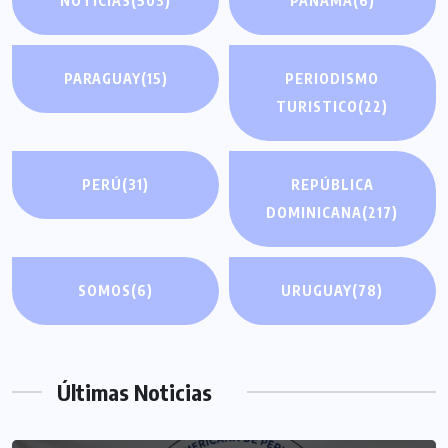
NOTICIAS
(503)
PANAMA
(6)
PARAGUAY
(15)
PERIODISMO
TURISTICO
(22)
PERÚ
(31)
REPÚBLICA
DOMINICANA
(217)
SOMOS
(6)
URUGUAY
(78)
Últimas Noticias