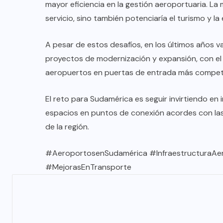
TULUM EN BANCARROTA
mayor eficiencia en la gestión aeroportuaria. La 
TURÍSTICA POR ABUSOS Y FALTA
servicio, sino también potenciaría el turismo y la
DE PLANEACIÓN
A pesar de estos desafíos, en los últimos años 
JUNIO 24, 2026
proyectos de modernización y expansión, con el o
aeropuertos en puertas de entrada más competi
El reto para Sudamérica es seguir invirtiendo en
espacios en puntos de conexión acordes con las 
de la región.
#AeroportosenSudamérica #InfraestructuraAer
#MejorasEnTransporte