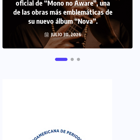
oficial de “Mono no Aware”, una
de las obras más emblemáticas de
FIPETUR se solidariza con
su nuevo álbum “Nova”.
Venezuela
JUNIO 29, 2026
JULIO 30, 2026