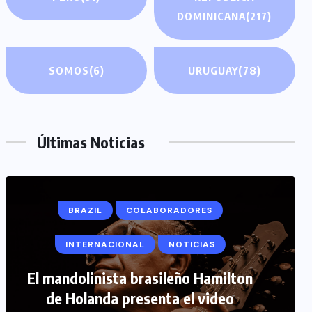
DOMINICANA
(217)
SOMOS
(6)
URUGUAY
(78)
Últimas Noticias
BRAZIL
COLABORADORES
INTERNACIONAL
NOTICIAS
COLABORADORES
INTERNACIONAL
El mandolinista brasileño Hamilton
de Holanda presenta el video
NOTICIAS
PERIODISMO TURISTICO