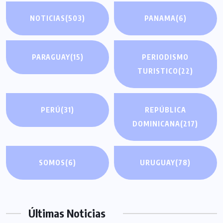
NOTICIAS
(503)
PANAMA
(6)
PARAGUAY
(15)
PERIODISMO
TURISTICO
(22)
PERÚ
(31)
REPÚBLICA
DOMINICANA
(217)
SOMOS
(6)
URUGUAY
(78)
Últimas Noticias