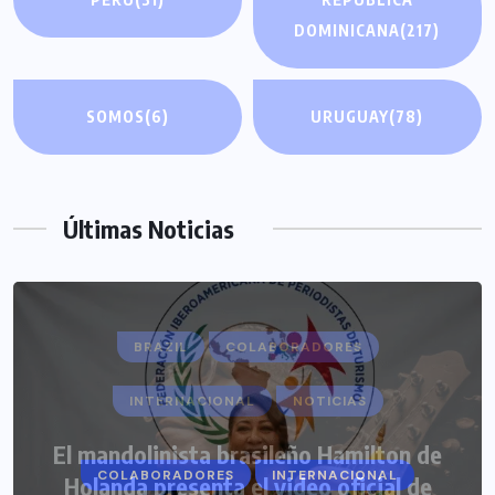
DOMINICANA
(217)
SOMOS
(6)
URUGUAY
(78)
Últimas Noticias
COLABORADORES
INTERNACIONAL