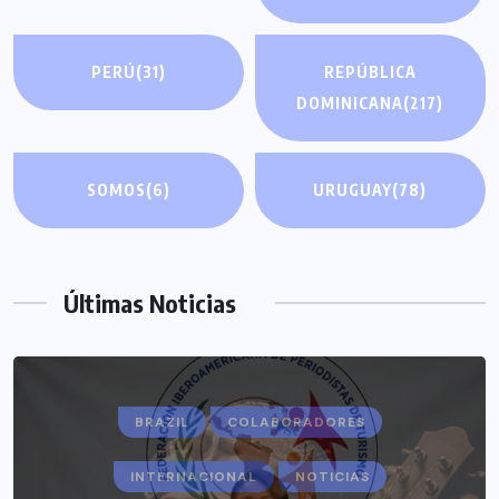
PERÚ
(31)
REPÚBLICA
DOMINICANA
(217)
SOMOS
(6)
URUGUAY
(78)
Últimas Noticias
BRAZIL
COLABORADORES
INTERNACIONAL
NOTICIAS