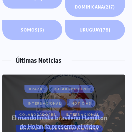
DOMINICANA
(217)
SOMOS
(6)
URUGUAY
(78)
Últimas Noticias
COLABORADORES
INTERNACIONAL
NOTICIAS
PERIODISMO TURISTICO