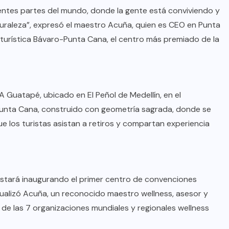
oficial de “Mono no Aware”, una
ntes partes del mundo, donde la gente está conviviendo y
de las obras más emblemáticas de
turaleza”, expresó el maestro Acuña, quien es CEO en Punta
su nuevo álbum “Nova”.
 turística Bávaro-Punta Cana, el centro más premiado de la
JULIO 30, 2026
 Guatapé, ubicado en El Peñol de Medellín, en el
unta Cana, construido con geometría sagrada, donde se
e los turistas asistan a retiros y compartan experiencia
stará inaugurando el primer centro de convenciones
alizó Acuña, un reconocido maestro wellness, asesor y
de las 7 organizaciones mundiales y regionales wellness