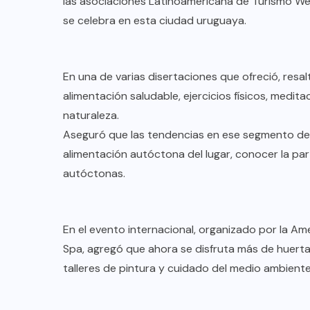
las asociaciones Latinoamericana de Turismo We
se celebra en esta ciudad uruguaya.
En una de varias disertaciones que ofreció, resal
alimentación saludable, ejercicios físicos, medit
naturaleza.
Aseguró que las tendencias en ese segmento del
alimentación autóctona del lugar, conocer la par
autóctonas.
En el evento internacional, organizado por la A
COLABORADORES
MÉXICO
Spa, agregó que ahora se disfruta más de huerta
NOTICIAS
talleres de pintura y cuidado del medio ambiente
EL FIN DEL MILAGRO BOHEMIO: