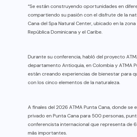
TULUM EN BANCARROTA
“Se están construyendo oportunidades en difere
TURÍSTICA POR ABUSOS Y FALTA
compartiendo su pasión con el disfrute de la na
DE PLANEACIÓN
Cana del Spa Natural Center, ubicado en la zona
República Dominicana y el Caribe.
JUNIO 24, 2026
Durante su conferencia, habló del proyecto ATMA
departamento Antioquia, en Colombia y ATMA P
están creando experiencias de bienestar para qu
con los cinco elementos de la naturaleza.
A finales del 2026 ATMA Punta Cana, donde se e
privado en Punta Cana para 500 personas, puntu
conferencista internacional que representa de 6 
más importantes.