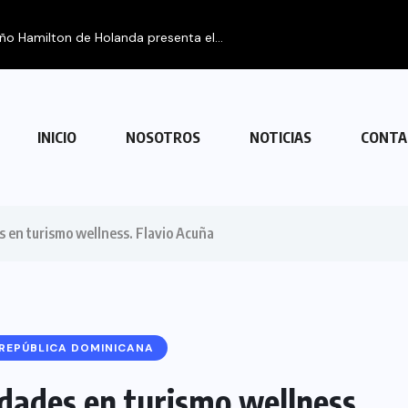
FIPETUR se so
INICIO
NOSOTROS
NOTICIAS
CONTA
 en turismo wellness. Flavio Acuña
REPÚBLICA DOMINICANA
dades en turismo wellness.