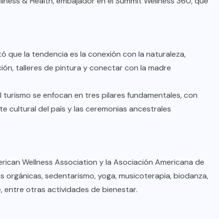
llness & Health, embajador en el Summit Wellness 360, que
tó que la tendencia es la conexión con la naturaleza,
ación, talleres de pintura y conectar con la madre
 turismo se enfocan en tres pilares fundamentales, con
te cultural del país y las ceremonias ancestrales
BRAZIL
COLABORADORES
merican Wellness Association y la Asociación Americana de
INTERNACIONAL
NOTICIAS
s orgánicas, sedentarismo, yoga, musicoterapia, biodanza,
, entre otras actividades de bienestar.
El mandolinista brasileño Hamilton
de Holanda presenta el video