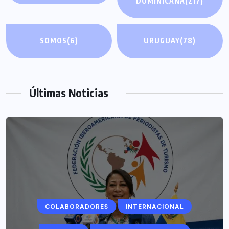
DOMINICANA
(217)
SOMOS
(6)
URUGUAY
(78)
Últimas Noticias
COLABORADORES
INTERNACIONAL