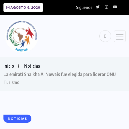
Síguenos
AGOSTO 9, 2026
Inicio
Noticias
La emiratí Shaikha Al Nowais fue elegida para liderar ONU
Turismo
NOTICIAS