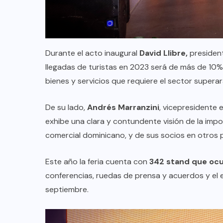
FIPETUR se solidariza con
Venezuela
Durante el acto inaugural
David Llibre,
president
JUNIO 29, 2026
llegadas de turistas en 2023 será de más de 10%
bienes y servicios que requiere el sector superará
De su lado,
Andrés Marranzini
, vicepresidente 
exhibe una clara y contundente visión de la imp
comercial dominicano, y de sus socios en otros 
Este año la feria cuenta con
342 stand que oc
conferencias, ruedas de prensa y acuerdos y el 
septiembre.