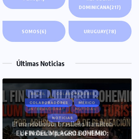
DOMINICANA
(217)
SOMOS
(6)
URUGUAY
(78)
Últimas Noticias
BRAZIL
COLABORADORES
INTERNACIONAL
NOTICIAS
El mandolinista brasileño Hamilton
de Holanda presenta el video