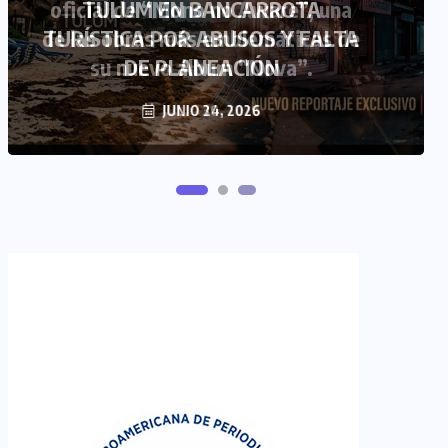
oficial de “Mono no Aware”, una
de las obras más emblemáticas de
su nuevo álbum “Nova”.
JULIO 30, 2026