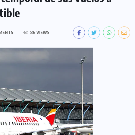
tible
MENTS
86 VIEWS