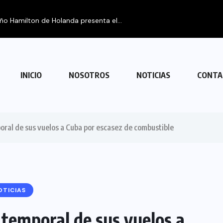
eño Hamilton de Holanda presenta el...
INICIO
NOSOTROS
NOTICIAS
CONTA
oral de sus vuelos a Cuba por escasez de combustible
OTICIAS
 temporal de sus vuelos a