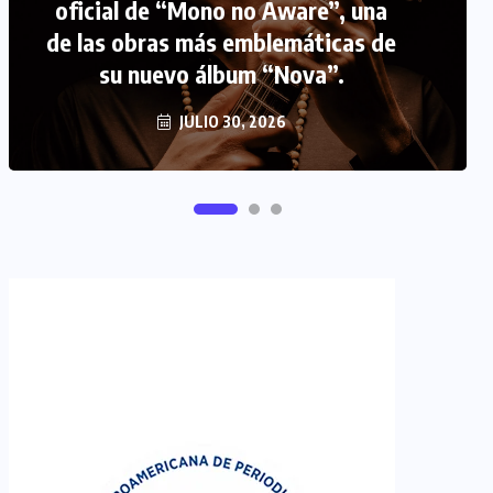
oficial de “Mono no Aware”, una
de las obras más emblemáticas de
FIPETUR se solidariza con
su nuevo álbum “Nova”.
Venezuela
JUNIO 29, 2026
JULIO 30, 2026