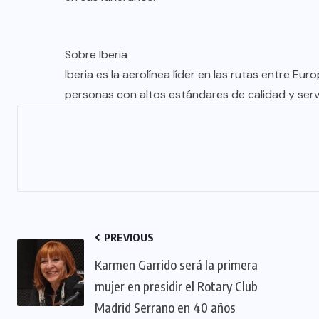
TULUM EN BANCARROTA
TURÍSTICA POR ABUSOS Y FALTA
DE PLANEACIÓN
Sobre Iberia
Iberia es la aerolínea líder en las rutas entre E
JUNIO 24, 2026
personas con altos estándares de calidad y servi
PREVIOUS
Karmen Garrido será la primera
mujer en presidir el Rotary Club
Madrid Serrano en 40 años