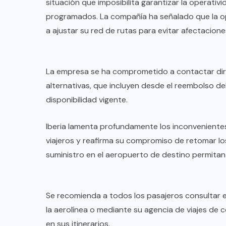
situación que imposibilita garantizar la operativ
programados. La compañía ha señalado que la ope
a ajustar su red de rutas para evitar afectacion
La empresa se ha comprometido a contactar dire
alternativas, que incluyen desde el reembolso del
disponibilidad vigente.
Iberia lamenta profundamente los inconveniente
viajeros y reafirma su compromiso de retomar lo
suministro en el aeropuerto de destino permitan
COLABORADORES
MÉXICO
NOTICIAS
Se recomienda a todos los pasajeros consultar el
la aerolínea o mediante su agencia de viajes de 
EL FIN DEL MILAGRO BOHEMIO:
en sus itinerarios.