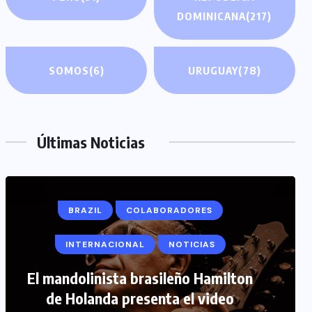
DOMINICANA
(217)
SOMOS
(6)
URUGUAY
(78)
Últimas Noticias
BRAZIL
COLABORADORES
INTERNACIONAL
NOTICIAS
COLABORADORES
INTERNACIONAL
El mandolinista brasileño Hamilton
de Holanda presenta el video
NOTICIAS
PERIODISMO TURISTICO