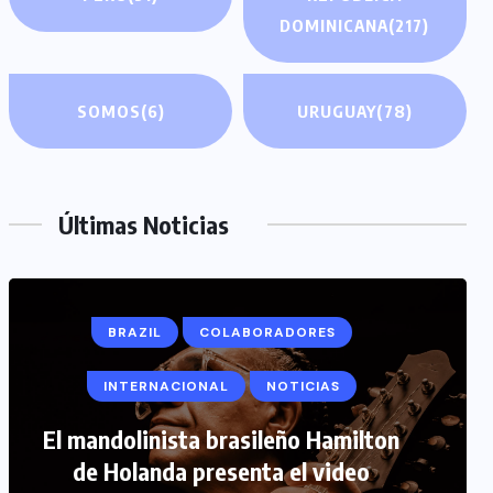
DOMINICANA
(217)
SOMOS
(6)
URUGUAY
(78)
Últimas Noticias
COLABORADORES
INTERNACIONAL
NOTICIAS
PERIODISMO TURISTICO