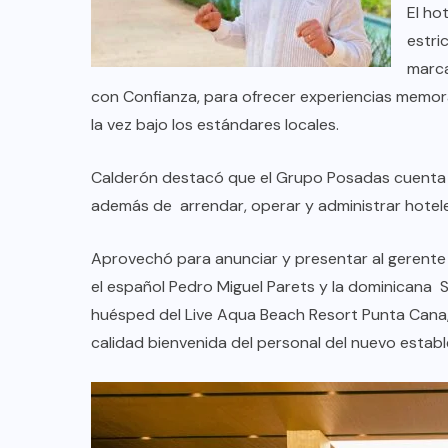
El ho
estri
marca
con Confianza, para ofrecer experiencias memor
la vez bajo los estándares locales.
Calderón destacó que el Grupo Posadas cuenta c
además de arrendar, operar y administrar hoteles,
Aprovechó para anunciar y presentar al gerente 
el español Pedro Miguel Parets y la dominicana 
huésped del Live Aqua Beach Resort Punta Cana
COLABORADORES
MÉXICO
calidad bienvenida del personal del nuevo establ
NOTICIAS
EL FIN DEL MILAGRO BOHEMIO: