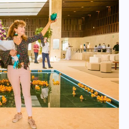
oficial de “Mono no Aware”, una
de las obras más emblemáticas de
su nuevo álbum “Nova”.
JULIO 30, 2026