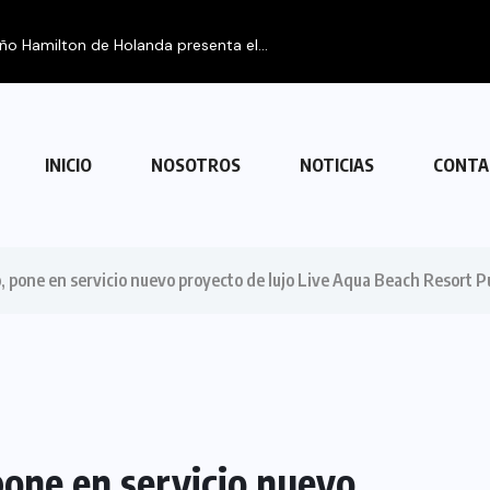
eño Hamilton de Holanda presenta el...
INICIO
NOSOTROS
NOTICIAS
CONTA
, pone en servicio nuevo proyecto de lujo Live Aqua Beach Resort 
one en servicio nuevo