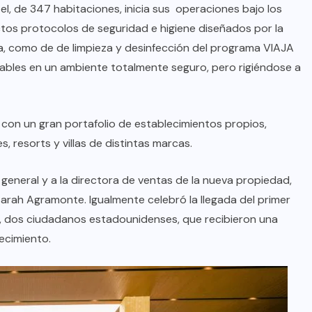
tel, de 347 habitaciones, inicia sus operaciones bajo los
ctos protocolos de seguridad e higiene diseñados por la
, como de de limpieza y desinfección del programa VIAJA
ables en un ambiente totalmente seguro, pero rigiéndose a
on un gran portafolio de establecimientos propios,
 resorts y villas de distintas marcas.
general y a la directora de ventas de la nueva propiedad,
Sarah Agramonte. Igualmente celebró la llegada del primer
BRAZIL
COLABORADORES
, dos ciudadanos estadounidenses, que recibieron una
ecimiento.
INTERNACIONAL
NOTICIAS
El mandolinista brasileño Hamilton
de Holanda presenta el video