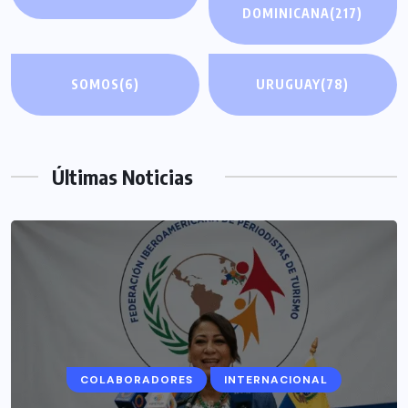
DOMINICANA
(217)
SOMOS
(6)
URUGUAY
(78)
Últimas Noticias
COLABORADORES
INTERNACIONAL