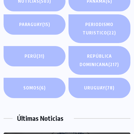
NOTICIAS
(503)
PANAMA
(6)
PARAGUAY
(15)
PERIODISMO
TURISTICO
(22)
PERÚ
(31)
REPÚBLICA
DOMINICANA
(217)
SOMOS
(6)
URUGUAY
(78)
Últimas Noticias