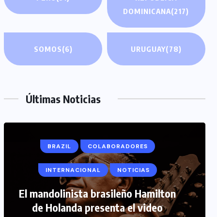
DOMINICANA
(217)
SOMOS
(6)
URUGUAY
(78)
Últimas Noticias
BRAZIL
COLABORADORES
INTERNACIONAL
NOTICIAS
COLABORADORES
INTERNACIONAL
El mandolinista brasileño Hamilton
de Holanda presenta el video
NOTICIAS
PERIODISMO TURISTICO