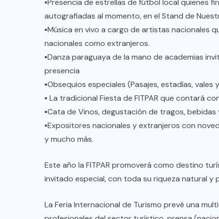
▪︎Presencia de estrellas de fútbol local quienes f
autografiadas al momento, en el Stand de Nuest
▪︎Música en vivo a cargo de artistas nacionales 
nacionales como extranjeros.
▪︎Danza paraguaya de la mano de academias invi
presencia
▪︎Obsequios especiales (Pasajes, estadías, vales
▪︎ La tradicional Fiesta de FITPAR que contará c
▪︎Cata de Vinos, degustación de tragos, bebidas y
▪︎Expositores nacionales y extranjeros con noved
y mucho más.
Este año la FITPAR promoverá como destino turís
invitado especial, con toda su riqueza natural y 
La Feria Internacional de Turismo prevé una multit
profesionales del sector turístico, prensa (nacio