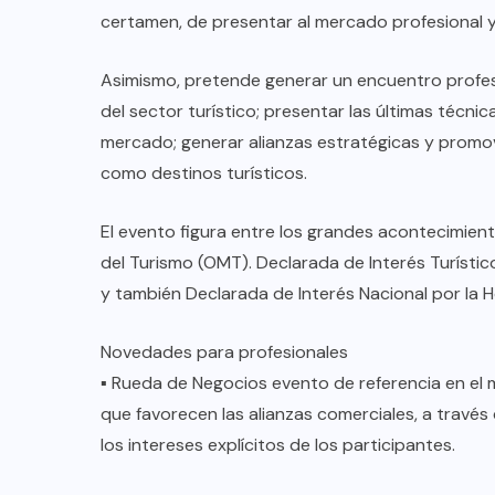
TULUM EN BANCARROTA
certamen, de presentar al mercado profesional y a
TURÍSTICA POR ABUSOS Y FALTA
DE PLANEACIÓN
Asimismo, pretende generar un encuentro profesi
del sector turístico; presentar las últimas técnic
JUNIO 24, 2026
mercado; generar alianzas estratégicas y promov
como destinos turísticos.
El evento figura entre los grandes acontecimient
del Turismo (OMT). Declarada de Interés Turístic
y también Declarada de Interés Nacional por la
Novedades para profesionales
▪︎ Rueda de Negocios evento de referencia en e
que favorecen las alianzas comerciales, a través
los intereses explícitos de los participantes.