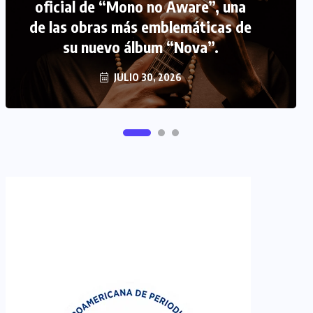
oficial de “Mono no Aware”, una
de las obras más emblemáticas de
FIPETUR se solidariza con
su nuevo álbum “Nova”.
Venezuela
JUNIO 29, 2026
JULIO 30, 2026