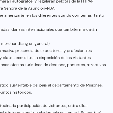
irmarán autógrafos, y regalarán pelotas de la FITPAR
ra Señora de la Asunción-NSA.
que amenizarán en los diferentes stands con temas, tanto
tadas; danzas internacionales que también marcarán
 y merchandising en general)
on masiva presencia de expositores y profesionales.
 platos exquisitos a disposición de los visitantes.
osas ofertas turísticas de destinos, paquetes, atractivos
tico sustentable del país al departamento de Misiones,
puntos históricos.
udinaria participación de visitantes, entre ellos
nal e internacional), y ciudadanía en general. Se contará