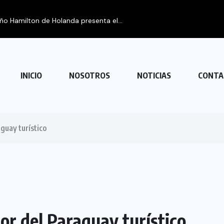
FIPETUR se solidariza con Venez
INICIO
NOSOTROS
NOTICIAS
CONTA
guay turístico
r del Paraguay turístico