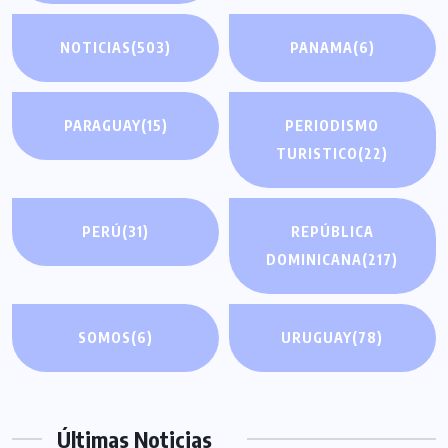
NOTICIAS
(503)
PANAMA
(6)
PARAGUAY
(15)
PERIODISMO
TURISTICO
(22)
PERÚ
(31)
REPÚBLICA
DOMINICANA
(217)
SOMOS
(6)
URUGUAY
(78)
Últimas Noticias