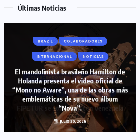
Últimas Noticias
BRAZIL
COLABORADORES
INTERNACIONAL
NOTICIAS
El mandolinista brasileño Hamilton de
COLABORADORES
INTERNACIONAL
Holanda presenta el video oficial de
“Mono no Aware”, una de las obras más
NOTICIAS
PERIODISMO TURISTICO
emblemáticas de su nuevo álbum
FIPETUR se solidariza con Venezuela
“Nova”.
JULIO 30, 2026
JUNIO 29, 2026