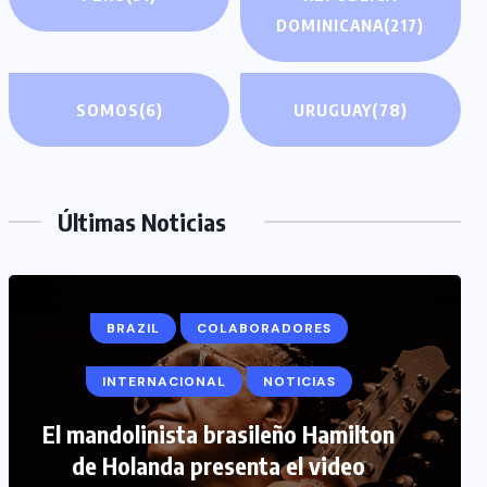
DOMINICANA
(217)
SOMOS
(6)
URUGUAY
(78)
Últimas Noticias
COLABORADORES
INTERNACIONAL
NOTICIAS
PERIODISMO TURISTICO