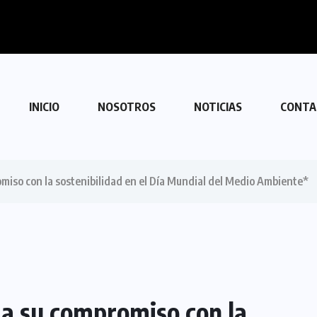
con Venezuela
INICIO
NOSOTROS
NOTICIAS
CONTA
miso con la sostenibilidad en el Día Mundial del Medio Ambiente*
ma su compromiso con la