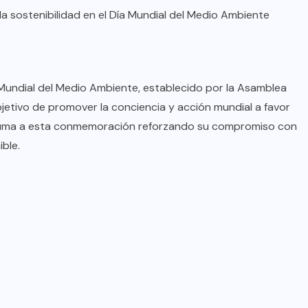
a sostenibilidad en el Día Mundial del Medio Ambiente
 Mundial del Medio Ambiente, establecido por la Asamblea
jetivo de promover la conciencia y acción mundial a favor
e suma a esta conmemoración reforzando su compromiso con
ble.
BRAZIL
COLABORADORES
INTERNACIONAL
NOTICIAS
El mandolinista brasileño Hamilton
de Holanda presenta el video