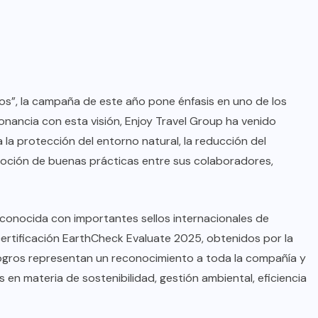
oficial de “Mono no Aware”, una
de las obras más emblemáticas de
su nuevo álbum “Nova”.
JULIO 30, 2026
cos”, la campaña de este año pone énfasis en uno de los
nancia con esta visión, Enjoy Travel Group ha venido
a protección del entorno natural, la reducción del
oción de buenas prácticas entre sus colaboradores,
econocida con importantes sellos internacionales de
a certificación EarthCheck Evaluate 2025, obtenidos por la
logros representan un reconocimiento a toda la compañía y
 en materia de sostenibilidad, gestión ambiental, eficiencia