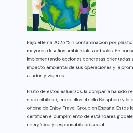
TULUM EN BANCARROTA
TURÍSTICA POR ABUSOS Y FALTA
DE PLANEACIÓN
JUNIO 24, 2026
Bajo el lema 2025 “Sin contaminación por plásti
mayores desafíos ambientales actuales. En conso
implementando acciones concretas orientadas a l
impacto ambiental de sus operaciones y la prom
aliados y viajeros.
Fruto de estos esfuerzos, la compañía ha sido r
sostenibilidad, entre ellos el sello Biosphere y l
oficina de Enjoy Travel Group en España. Estos 
certifican el cumplimiento de estándares globales
energética y responsabilidad social.