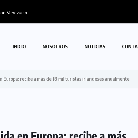
 con Venezuela
INICIO
NOSOTROS
NOTICIAS
CONTA
n Europa: recibe a más de 18 mil turistas irlandeses anualmente
lida en Europa: recibe a más