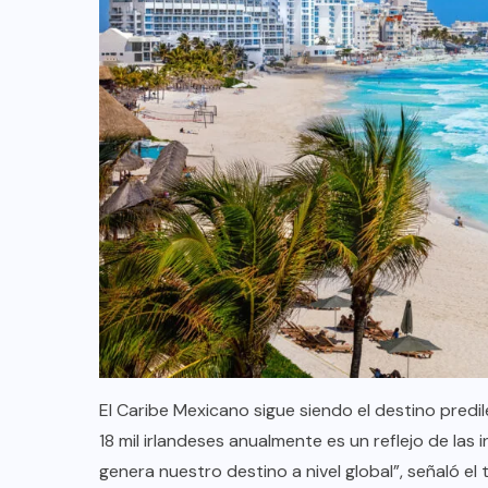
TULUM EN BANCARROTA
TURÍSTICA POR ABUSOS Y FALTA
DE PLANEACIÓN
JUNIO 24, 2026
El Caribe Mexicano sigue siendo el destino predi
18 mil irlandeses anualmente es un reflejo de la
genera nuestro destino a nivel global”, señaló el 