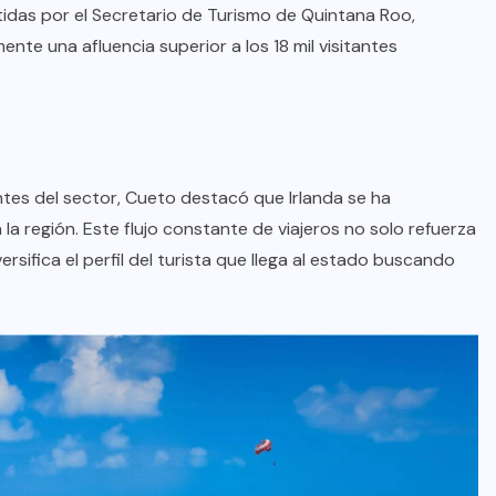
tidas por el Secretario de Turismo de Quintana Roo,
nte una afluencia superior a los 18 mil visitantes
es del sector, Cueto destacó que Irlanda se ha
a región. Este flujo constante de viajeros no solo refuerza
rsifica el perfil del turista que llega al estado buscando
BRAZIL
COLABORADORES
INTERNACIONAL
NOTICIAS
El mandolinista brasileño Hamilton
de Holanda presenta el video