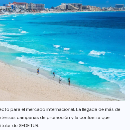
oficial de “Mono no Aware”, una
de las obras más emblemáticas de
su nuevo álbum “Nova”.
JULIO 30, 2026
lecto para el mercado internacional. La llegada de más de
s intensas campañas de promoción y la confianza que
titular de SEDETUR.