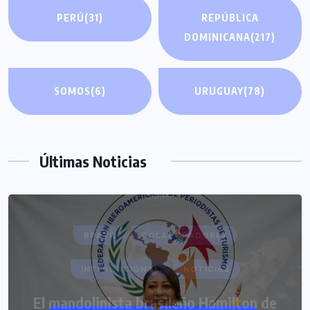
PERÚ
(31)
REPÚBLICA
DOMINICANA
(217)
SOMOS
(6)
URUGUAY
(78)
Últimas Noticias